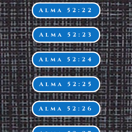
Alma 52:22
Alma 52:23
Alma 52:24
Alma 52:25
Alma 52:26