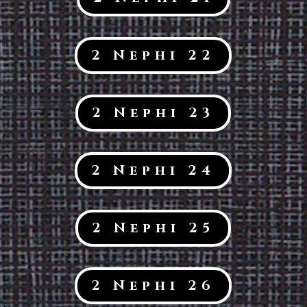
2 Nephi 22
2 Nephi 23
2 Nephi 24
2 Nephi 25
2 Nephi 26