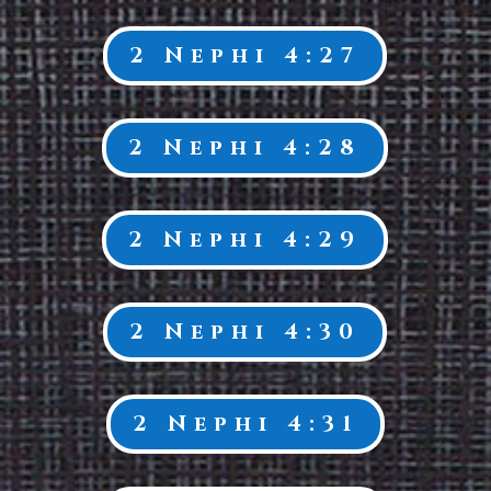
2 Nephi 4:27
2 Nephi 4:28
2 Nephi 4:29
2 Nephi 4:30
2 Nephi 4:31