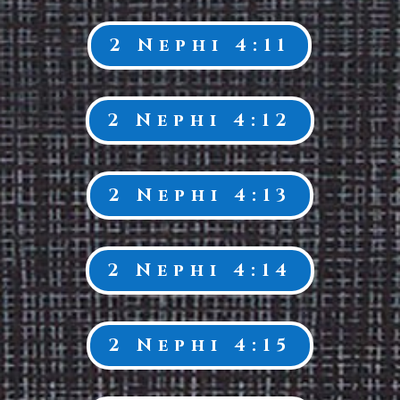
2 Nephi 4:11
2 Nephi 4:12
2 Nephi 4:13
2 Nephi 4:14
2 Nephi 4:15