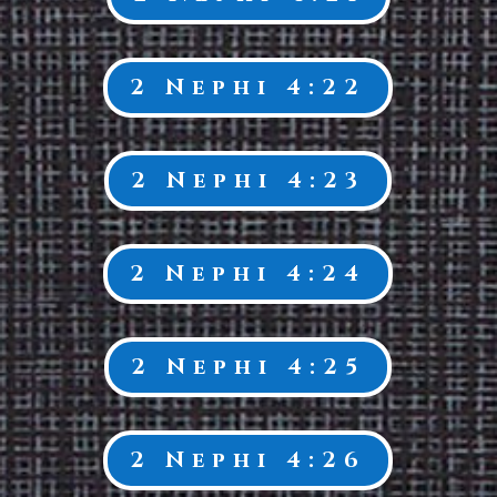
2 Nephi 4:22
2 Nephi 4:23
2 Nephi 4:24
2 Nephi 4:25
2 Nephi 4:26