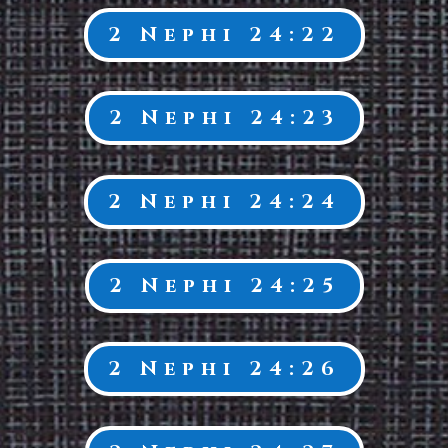
2 Nephi 24:22
2 Nephi 24:23
2 Nephi 24:24
2 Nephi 24:25
2 Nephi 24:26