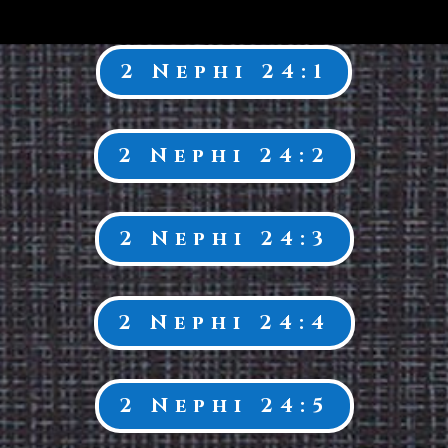
2 Nephi 24:1
2 Nephi 24:2
2 Nephi 24:3
2 Nephi 24:4
2 Nephi 24:5